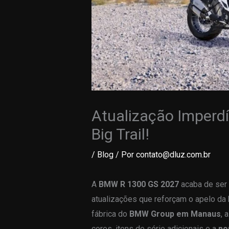
Atualização Imperdí
Big Trail!
/
Blog
/ Por
contato@dluz.com.br
A
BMW R 1300 GS 2027
acaba de ser 
atualizações que reforçam o apelo da b
fábrica do
BMW Group em Manaus
, 
cores, itens de série adicionais e a
po