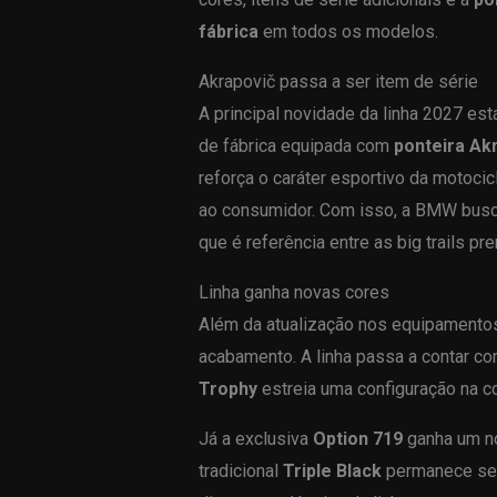
fábrica
em todos os modelos.
Akrapovič passa a ser item de série
A principal novidade da linha 2027 es
de fábrica equipada com
ponteira Ak
reforça o caráter esportivo da motoci
ao consumidor. Com isso, a BMW busca
que é referência entre as big trails p
Linha ganha novas cores
Além da atualização nos equipamentos
acabamento. A linha passa a contar 
Trophy
estreia uma configuração na co
Já a exclusiva
Option 719
ganha um no
tradicional
Triple Black
permanece sem