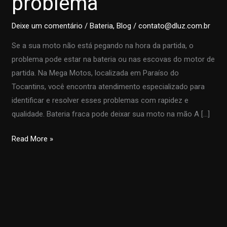
problema
Deixe um comentário
/
Bateria
,
Blog
/
contato@dluz.com.br
Se a sua moto não está pegando na hora da partida, o
problema pode estar na bateria ou nas escovas do motor de
partida. Na Mega Motos, localizada em Paraíso do
Tocantins, você encontra atendimento especializado para
identificar e resolver esses problemas com rapidez e
qualidade. Bateria fraca pode deixar sua moto na mão A […]
A
Read More »
moto
não
quer
funcionar
na
partida?