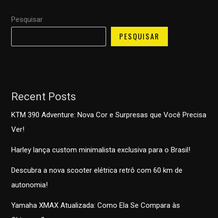
Na
Pesquisar
Mega
Motos
PESQUISAR
de
Paraíso
do
Tocantins
Recent Posts
podemos
resolver
KTM 390 Adventure: Nova Cor e Surpresas que Você Precisa
seu
Ver!
problema
Harley lança custom minimalista exclusiva para o Brasil!
Descubra a nova scooter elétrica retrô com 60 km de
autonomia!
Yamaha XMAX Atualizada: Como Ela Se Compara às