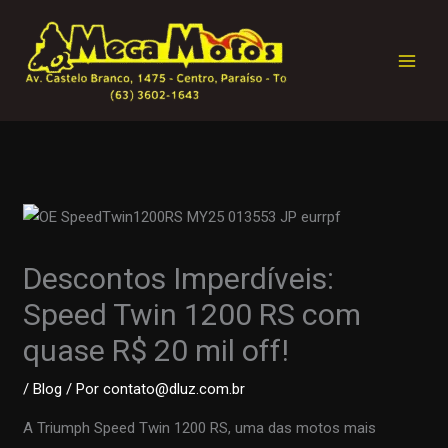
Ir
para
o
conteúdo
Descontos Imperdíveis:
Speed Twin 1200 RS com
quase R$ 20 mil off!
/
Blog
/ Por
contato@dluz.com.br
A Triumph Speed Twin 1200 RS, uma das motos mais