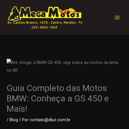
Ir
para
o
conteúdo
Guia Completo das Motos
BMW: Conheça a GS 450 e
Mais!
/
Blog
/ Por
contato@dluz.com.br