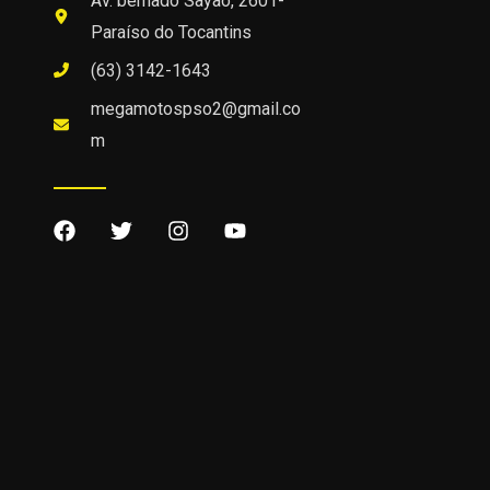
Av. bernado Sayão, 2601-
Paraíso do Tocantins
(63) 3142-1643
megamotospso2@gmail.co
m