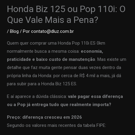
Honda Biz 125 ou Pop 110i: O
Que Vale Mais a Pena?
/
Blog
/ Por
contato@dluz.com.br
Quem quer comprar uma
Honda
Pop 110i ES 0km
normalmente busca a mesma coisa:
economia,
praticidade e baixo custo de manutenção
. Mas existe um
detalhe que faz muita gente pensar duas vezes dentro da
própria linha da
Honda
: por cerca de R$ 4 mil a mais, já dá
para subir para a
Honda Biz 125 ES
.
E aí aparece a dúvida clássica:
vale pagar essa diferença
ou a Pop já entrega tudo que realmente importa?
Preço: diferença cresceu em 2026
Segundo os valores mais recentes da tabela FIPE: