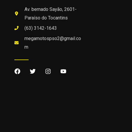
Av. bernado Sayão, 2601-
Paraíso do Tocantins
(63) 3142-1643
megamotospso2@gmail.co
m