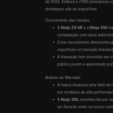
de 2026. Embora a Z900 permaneça co
destaques são as esportivas.
Crescimento das Vendas
A
Ninja ZX-6R
e a
Ninja 300
ma
comparação com anos anteriore
Esse crescimento demonstra um
esportivas no mercado brasileir
A Kawasaki tem investido em in
público jovem e apaixonado por
Análise do Mercado
A marca alcançou uma fatia de m
por modelos de alta performanc
A
Ninja 300
, reconhecida por s
um favorito entre os novos mot