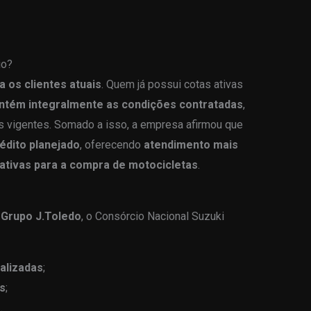
io?
 os clientes atuais
. Quem já possui cotas ativas
tém integralmente as condições contratadas
,
s vigentes. Somado a isso, a empresa afirmou que
rédito planejado
, oferecendo
atendimento mais
ativas para a compra de motocicletas
.
 Grupo J.Toledo
, o Consórcio Nacional Suzuki
alizadas
;
s
;
s
.