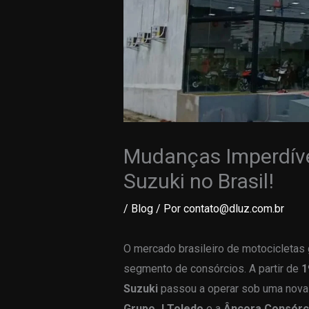
Mudanças Imperdíve
Suzuki no Brasil!
/
Blog
/ Por
contato@dluz.com.br
O mercado brasileiro de motocicleta
segmento de consórcios. A partir de
1
Suzuki
passou a operar sob uma nova e
Grupo J.Toledo
e a
Âncora Consórc