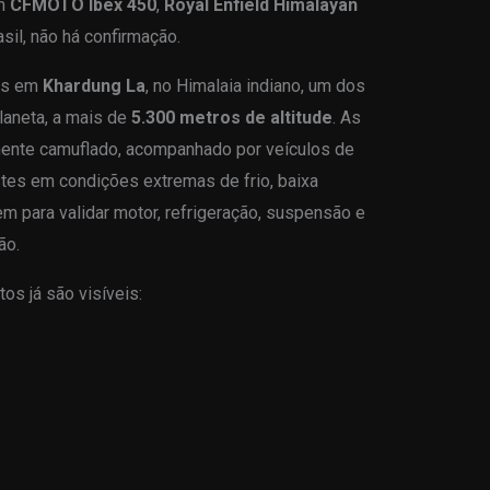
om
CFMOTO Ibex 450
,
Royal Enfield Himalayan
asil, não há confirmação.
tes em
Khardung La
, no Himalaia indiano, um dos
laneta, a mais de
5.300 metros de altitude
. As
ente camuflado, acompanhado por veículos de
tes em condições extremas de frio, baixa
m para validar motor, refrigeração, suspensão e
ão.
s já são visíveis: