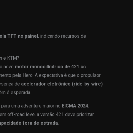
ela TFT no painel
, indicando recursos de
an e KTM?
 o novo
motor monocilíndrico de 421 cc
nto pela Hero. A expectativa é que o propulsor
resença de
acelerador eletrônico (ride-by-wire)
ém é esperada.
s para uma adventure maior no
EICMA 2024
.
em off-road leve, a versão 421 deve priorizar
apacidade fora de estrada
.