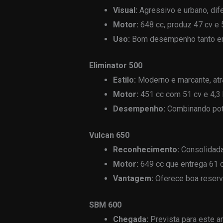
Visual:
Agressivo e urbano, dife
Motor:
648 cc, produz 47 cv e 5
Uso:
Bom desempenho tanto em 
Eliminator 500
Estilo:
Moderno e marcante, at
Motor:
451 cc com 51 cv e 4,3 
Desempenho:
Combinando potê
Vulcan 650
Reconhecimento:
Consolidada 
Motor:
649 cc que entrega 61 c
Vantagem:
Oferece boa reserv
SBM 600
Chegada:
Prevista para este a