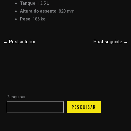
Tanque:
13,5 L
Altura do assento:
820 mm
Peso:
186 kg
←
Post anterior
Post seguinte
→
Pesquisar
PESQUISAR