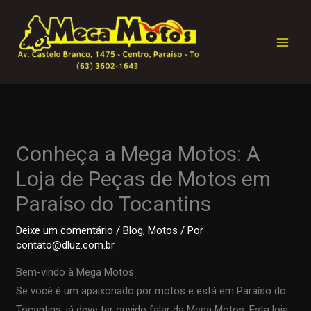
Ir
para
o
conteúdo
Conheça a Mega Motos: A
Loja de Peças de Motos em
Paraíso do Tocantins
Deixe um comentário
/
Blog
,
Motos
/ Por
contato@dluz.com.br
Bem-vindo à Mega Motos
Se você é um apaixonado por motos e está em Paraíso do
Tocantins, já deve ter ouvido falar da Mega Motos. Esta loja