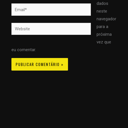
dados
Email*
neste
navegador
Website
para a
próxima
vez que
eu comentar.