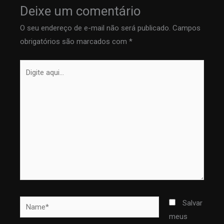
Deixe um comentário
O seu endereço de e-mail não será publicado.
Campos
obrigatórios são marcados com
*
Digite
aqui...
Name*
Salvar
meus