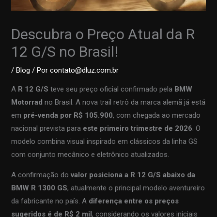
Descubra o Preço Atual da R
12 G/S no Brasil!
/
Blog
/ Por
contato@dluz.com.br
A
R 12 G/S
teve seu preço oficial confirmado pela
BMW
Motorrad
no Brasil. A nova trail retrô da marca alemã já está
em
pré-venda por R$ 105.900
, com chegada ao mercado
nacional prevista para
este primeiro trimestre de 2026
. O
modelo combina visual inspirado em clássicos da linha GS
com conjunto mecânico e eletrônico atualizados.
A confirmação do
valor posiciona a R 12 G/S abaixo da
BMW R 1300 GS
, atualmente o principal modelo aventureiro
da fabricante no país. A
diferença entre os preços
sugeridos é de R$ 2 mil
, considerando os valores iniciais