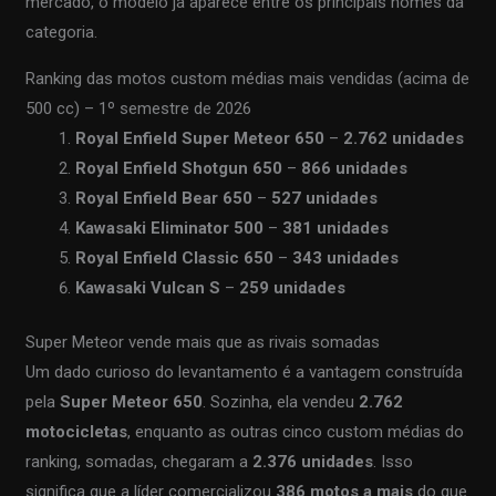
mercado, o modelo já aparece entre os principais nomes da
categoria.
Ranking das motos custom médias mais vendidas (acima de
500 cc) – 1º semestre de 2026
Royal Enfield Super Meteor 650
–
2.762 unidades
Royal Enfield Shotgun 650
–
866 unidades
Royal Enfield Bear 650
–
527 unidades
Kawasaki Eliminator 500
–
381 unidades
Royal Enfield Classic 650
–
343 unidades
Kawasaki Vulcan S
–
259 unidades
Super Meteor vende mais que as rivais somadas
Um dado curioso do levantamento é a vantagem construída
pela
Super Meteor 650
. Sozinha, ela vendeu
2.762
motocicletas
, enquanto as outras cinco custom médias do
ranking, somadas, chegaram a
2.376 unidades
. Isso
significa que a líder comercializou
386 motos a mais
do que