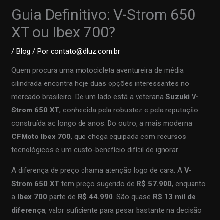
Guia Definitivo: V-Strom 650
XT ou Ibex 700?
/
Blog
/ Por
contato@dluz.com.br
Quem procura uma motocicleta aventureira de média
cilindrada encontra hoje duas opções interessantes no
mercado brasileiro. De um lado está a veterana
Suzuki V-
Strom 650 XT
, conhecida pela robustez e pela reputação
construída ao longo de anos. Do outro, a mais moderna
CFMoto Ibex 700
, que chega equipada com recursos
tecnológicos e um custo-benefício difícil de ignorar.
A diferença de preço chama atenção logo de cara. A
V-
Strom 650 XT
tem preço sugerido de
R$ 57.900
, enquanto
a
Ibex 700
parte de
R$ 44.990
. São quase
R$ 13 mil de
diferença
, valor suficiente para pesar bastante na decisão