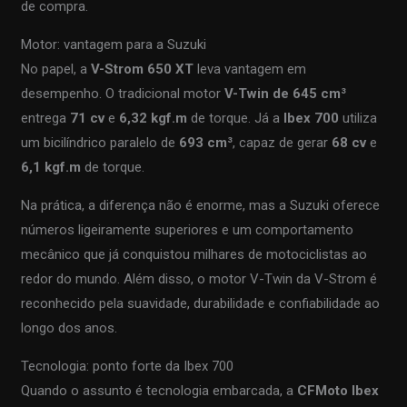
de compra.
Motor: vantagem para a Suzuki
No papel, a
V-Strom 650 XT
leva vantagem em
desempenho. O tradicional motor
V-Twin de 645 cm³
entrega
71 cv
e
6,32 kgf.m
de torque. Já a
Ibex 700
utiliza
um bicilíndrico paralelo de
693 cm³
, capaz de gerar
68 cv
e
6,1 kgf.m
de torque.
Na prática, a diferença não é enorme, mas a Suzuki oferece
números ligeiramente superiores e um comportamento
mecânico que já conquistou milhares de motociclistas ao
redor do mundo. Além disso, o motor V-Twin da V-Strom é
reconhecido pela suavidade, durabilidade e confiabilidade ao
longo dos anos.
Tecnologia: ponto forte da Ibex 700
Quando o assunto é tecnologia embarcada, a
CFMoto Ibex